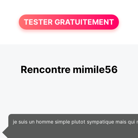
TESTER GRATUITEMENT
Rencontre mimile56
je suis un homme simple plutot sympatique mais qui n