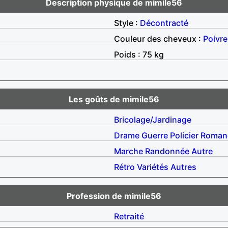
Description physique de mimile56
Style :
Décontracté
Couleur des cheveux :
Poivre
Poids : 75 kg
Les goûts de mimile56
Bricolage/Jardinage
Drame
Guerre
Policier
Roman
Marche
Randonnée
Autre
Rétro
Variétés
Autres
Profession de mimile56
Retraité