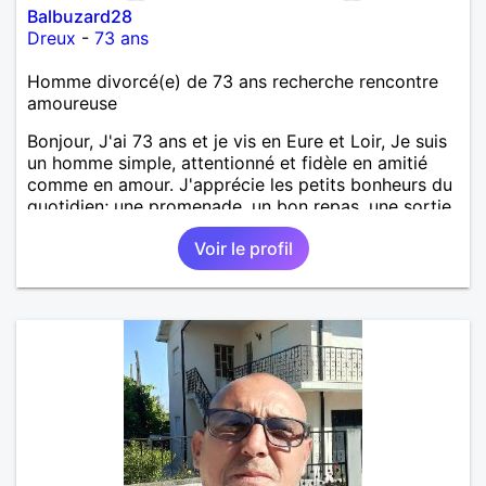
Balbuzard28
Dreux
-
73 ans
Homme divorcé(e) de 73 ans recherche rencontre
amoureuse
Bonjour, J'ai 73 ans et je vis en Eure et Loir, Je suis
un homme simple, attentionné et fidèle en amitié
comme en amour. J'apprécie les petits bonheurs du
quotidien; une promenade, un bon repas, une sortie,
une discision agréable ou un moment de détente à
Voir le profil
deux. Je souhaite rencontrer une femme douce,
honnête et bienveillante, avec qui partager des
moments de complicité, de rire et de confiance. Je
crois qu'une belle relation commence souvent par
une belle amitié et qu'il n'est jamais trop tard pour
écrire une nouvelle histoire. Si vous aimez les
échanges sincères, les valeurs de respect et de
simplicité, nous pourrions faire connaissance autour
d'un café suivi d'une balade, sans précipitation et
laisser le temps faire le reste. Au plaisir de vous lire.