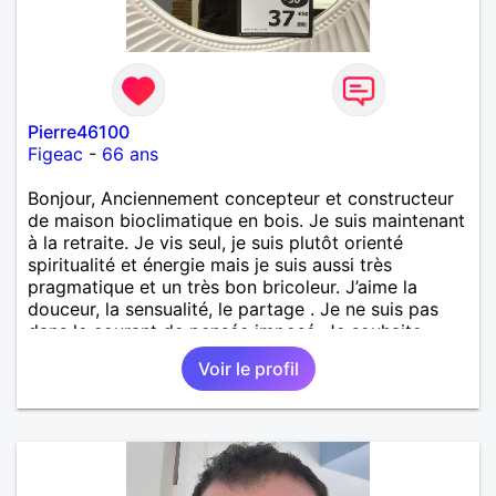
Pierre46100
Figeac
-
66 ans
Bonjour, Anciennement concepteur et constructeur
de maison bioclimatique en bois. Je suis maintenant
à la retraite. Je vis seul, je suis plutôt orienté
spiritualité et énergie mais je suis aussi très
pragmatique et un très bon bricoleur. J’aime la
douceur, la sensualité, le partage . Je ne suis pas
dans le courant de pensée imposé. Je souhaite
rencontrer une personne pour partager,
Voir le profil
expérimenté, découvrir ensemble et se soutenir
mutuellement pour devenir le meilleur de soi-même
et rayonner l'amour. Je vis actuellement dans le Lot
mais je compte m'installer à nouveau à l'ile de la
Réunion avant la fin 2026. Pierre