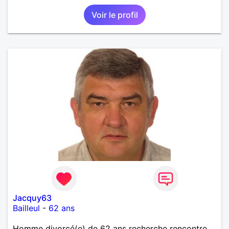
vague à l’âme. L’amitié reste extrêmement
Voir le profil
importante à mes yeux mais peut se décliner en des
sentiments plus puissants. « Le temps fera son
œuvre » disait Arthur Schopenhauer, philosophe
allemand que j’adore. J’aime discuter sans pour
autant être trop locace. Je suis bourré de qualités
avec très peu de défauts. Je suis altruiste,
bienveillant, empathique, attentionné, honnête,
respectueux, doux de caractère et compréhensif : je
laisse « glisser » beaucoup de choses. Mais ne vous
m’éprenez pas Mesdames, si une personne que
j’aime me trahit une fois, il n’y aura pas de seconde
chance et je l’effacerai à « vitam eternam ».
Néanmoins, je suis un tout petit peu maniaque ainsi
qu’impatient. J’essaye de faire des efforts. Rien de
bien dramatique ! Du moins je le pense……Je suis un
homme facile à vivre. À vous si vous le souhaitez,
d’apprendre à me connaître davantage. J’en serai
ravi….A très bientôt je l’espère.
Jacquy63
Bailleul
-
62 ans
Homme divorcé(e) de 62 ans recherche rencontre