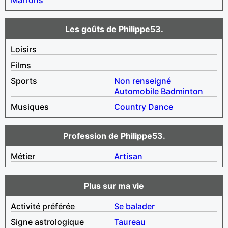
Les goûts de Philippe53.
Loisirs
Films
Sports
Non renseigné
Automobile
Badminton
Musiques
Country
Dance
Profession de Philippe53.
Métier
Artisan
Plus sur ma vie
Activité préférée
Se balader
Signe astrologique
Taureau