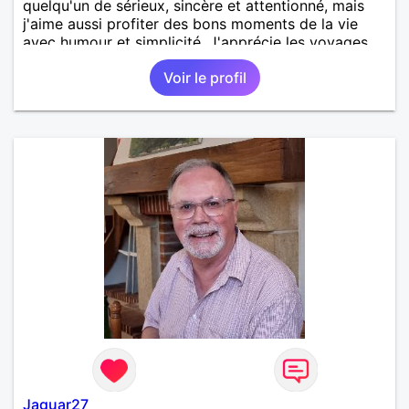
quelqu'un de sérieux, sincère et attentionné, mais
j'aime aussi profiter des bons moments de la vie
avec humour et simplicité. J'apprécie les voyages,
les découvertes, les jeux vidéo et les moments de
Voir le profil
détente. Je suis à la recherche d'une personne
authentique avec qui partager de belles
expériences, construire une relation sérieuse basée
sur la confiance, le respect et la complicité. Si tu
apprécies les conversations sincères, les fous rires
et les personnes qui savent ce qu'elles veulent,
n'hésite pas à venir discuter. Au plaisir de faire
connaissance !
Jaguar27