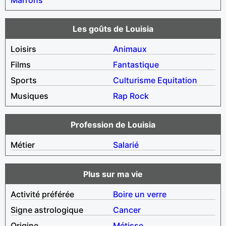
Les goûts de Louisia
Loisirs
Animaux
Films
Fantastique
Sports
Culturisme
Equitation
Musiques
Rap
Rock
Profession de Louisia
Métier
Salarié
Plus sur ma vie
Activité préférée
Boire un verre
Signe astrologique
Cancer
Origine
Métisse