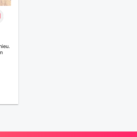
hieu.
on