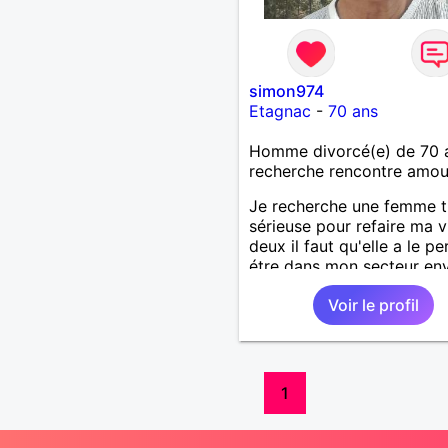
simon974
Etagnac
-
70 ans
Homme divorcé(e) de 70 
recherche rencontre amo
Je recherche une femme t
sérieuse pour refaire ma v
deux il faut qu'elle a le pe
étre dans mon secteur en
100Km Une femme simple
Voir le profil
compliqués et qui aime un
tranquille .
1