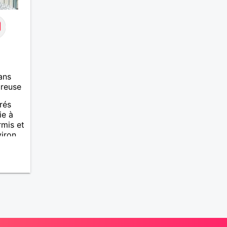
ans
ureuse
rés
ie à
rmis et
viron
 pas
e vie