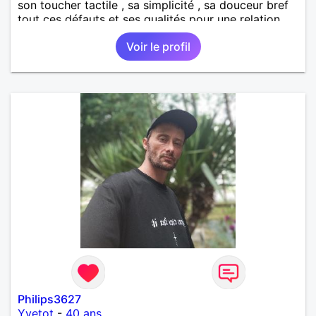
son toucher tactile , sa simplicité , sa douceur bref
tout ces défauts et ses qualités pour une relation
pérenne
Voir le profil
Philips3627
Yvetot
-
40 ans