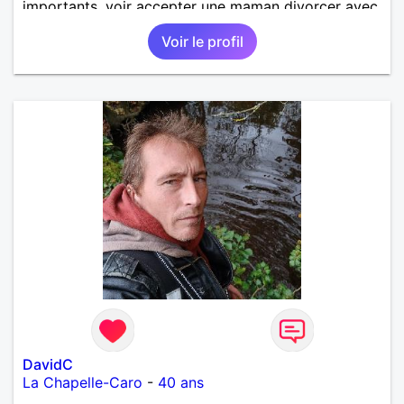
importants, voir accepter une maman divorcer avec
son enfant il n y a aucun problème. S' abstenir au
Voir le profil
personne non sérieuse merci. Recherche dans un
premier temps dialogue et apprendre à connaître la
personne puis dans un deuxième temps relation plus
sérieuse a voir une vie a deux. (2017 )Ma situation
professionnelle et agent de sécurité privée et
agents SIAP1. ET télésurveillance et vidéo
protection dans les casino supermarché. en CDI
Mes passions. Sont la robotique ,vtt ,Echeque
,astronomie . Service militaire belfort 35 régiment d
infanterie et engager sur 5 ans.de (1998 a 2003.)
Divers je fait en moyenne 6 km de marche par jour
a pieds. A la fin de mon travail a mon domicile. J 'ai
un rêve cet de construire une vie a deux en
harmonie. Si je pourrais lui décrocher la lune je le
ferais. A chaque fois que je vois un beau ciel étoilé
je rêve d' être avec quelqu'un.
DavidC
La Chapelle-Caro
-
40 ans