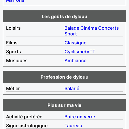
Les goûts de dylouu
Loisirs
Balade
Cinéma
Concerts
Sport
Films
Classique
Sports
Cyclisme/VTT
Musiques
Ambiance
Profession de dylouu
Métier
Salarié
Plus sur ma vie
Activité préférée
Boire un verre
Signe astrologique
Taureau