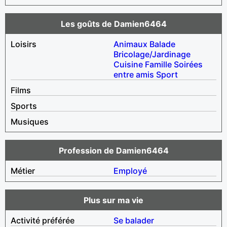
Les goûts de Damien6464
Loisirs
Animaux
Balade
Bricolage/Jardinage
Cuisine
Famille
Soirées
entre amis
Sport
Films
Sports
Musiques
Profession de Damien6464
Métier
Employé
Plus sur ma vie
Activité préférée
Se balader