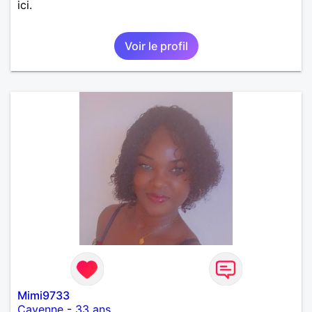
ici.
Voir le profil
Mimi9733
Cayenne
-
33 ans