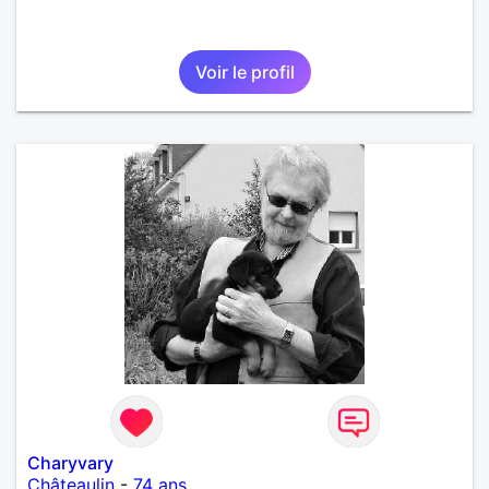
Voir le profil
Charyvary
Châteaulin
-
74 ans