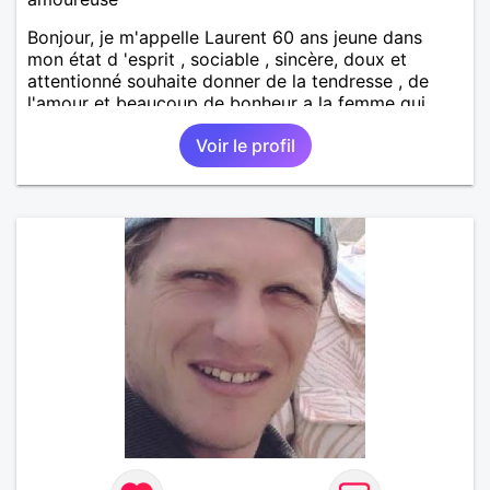
Bonjour, je m'appelle Laurent 60 ans jeune dans
mon état d 'esprit , sociable , sincère, doux et
attentionné souhaite donner de la tendresse , de
l'amour et beaucoup de bonheur a la femme qui
souhaitera partager ma vie . Bientôt en retraite a la
Voir le profil
fin de l 'année et libre de toute contrainte. Digne de
confiance à la femme qui voudras m 'en accorder
en toute sincérité. Pour le reste venez me découvrir
par un échange.