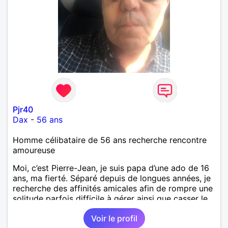
Pjr40
Dax
-
56 ans
Homme célibataire de 56 ans recherche rencontre
amoureuse
Moi, c’est Pierre-Jean, je suis papa d’une ado de 16
ans, ma fierté. Séparé depuis de longues années, je
recherche des affinités amicales afin de rompre une
solitude parfois difficile à gérer ainsi que casser le
vague à l’âme. L’amitié reste extrêmement
Voir le profil
importante à mes yeux mais peut se décliner en des