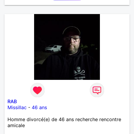
sentiments plus puissants. « Le temps fera son
œuvre » disait Arthur Schopenhauer, philosophe
allemand que j’adore. J’aime discuter sans pour
autant être trop locace. Je suis bourré de qualités
avec très peu de défauts. Je suis altruiste,
bienveillant, empathique, attentionné, honnête,
respectueux, doux de caractère et compréhensif : je
laisse « glisser » beaucoup de choses. Mais ne vous
m’éprenez pas Mesdames, si une personne que
j’aime me trahit une fois, il n’y aura pas de seconde
chance et je l’effacerai à « vitam eternam ».
Néanmoins, je suis un tout petit peu maniaque ainsi
qu’impatient. J’essaye de faire des efforts. Rien de
bien dramatique ! Du moins je le pense……Je suis un
homme facile à vivre. À vous si vous le souhaitez,
d’apprendre à me connaître davantage. J’en serai
ravi….A très bientôt je l’espère.
RAB
Missillac
-
46 ans
Homme divorcé(e) de 46 ans recherche rencontre
amicale