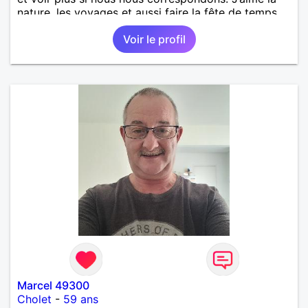
nature, les voyages et aussi faire la fête de temps
en temps ;-)Je suis papa d’un petit garçon de 7 ans
Voir le profil
dont je m’occupe en garde alternée. J’aime à peu
près tous les styles de musique. (Oui je suis pas
trop fan de Jul). Je fais du sport pour garder la
forme et plutôt agréable à regarder. (Enfin je le
pense en tout cas 😂)
Marcel 49300
Cholet
-
59 ans